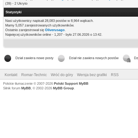
(39) - 2 Ukryto
Statystyki
Nasi użytkownicy napisali 28,083 postów w 8,964 wątkach.
Mamy 5,057 zarejestrowanych użytkowników.
Ostatnio zarejestrował się
Oliverusago
.
Najwięcej użytkowników online - 1,207 - było 27.06.2026 o 13:42.
Dział zawiera nowe posty
Dział nie zawiera nowych postów
Dz
Kontakt
Romar-Technic
Wróć do góry
Wersja bez grafiki
RSS
Polskie tłumaczenie © 2007-2026
Polski Support MyBB
Silnik forum
MyBB
, © 2002-2026
MyBB Group
.