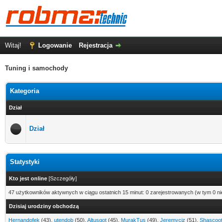
Witaj!
Logowanie
Rejestracja
Tuning i samochody
Kategoria
Dział
Dział
Statystyki
Kto jest online
[
Szczegóły
]
47 użytkowników aktywnych w ciągu ostatnich 15 minut: 0 zarejestrowanych (w tym 0 ni
Dzisiaj urodziny obchodzą
Hernandofek
(43),
utendob
(50),
Altusgot
(45),
MurakTus
(49),
Jeremyciz
(51),
Shascoot